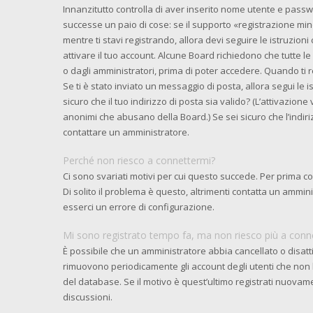
Innanzitutto controlla di aver inserito nome utente e pass
successe un paio di cose: se il supporto «registrazione mino
mentre ti stavi registrando, allora devi seguire le istruzioni
attivare il tuo account. Alcune Board richiedono che tutte l
o dagli amministratori, prima di poter accedere. Quando ti reg
Se ti è stato inviato un messaggio di posta, allora segui le 
sicuro che il tuo indirizzo di posta sia valido? (L’attivazione
anonimi che abusano della Board.) Se sei sicuro che l’indiri
contattare un amministratore.
Perché non riesco a connettermi?
Ci sono svariati motivi per cui questo succede. Per prima c
Di solito il problema è questo, altrimenti contatta un ammi
esserci un errore di configurazione.
Mi sono registrato tempo fa, ma non riesco più a conn
È possibile che un amministratore abbia cancellato o disattiv
rimuovono periodicamente gli account degli utenti che non
del database. Se il motivo è quest’ultimo registrati nuovam
discussioni.