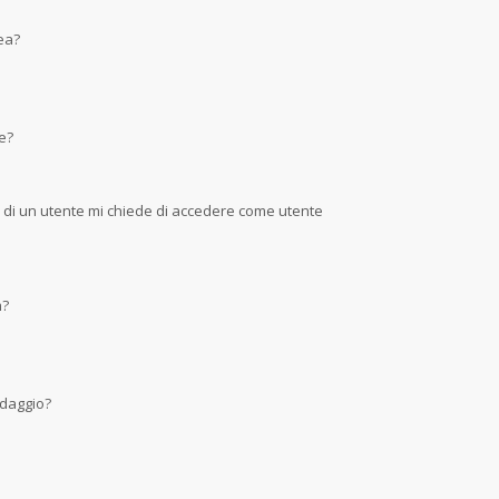
nea?
e?
a di un utente mi chiede di accedere come utente
m?
ndaggio?