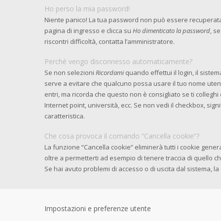
Ho perso la mia password!
Niente panico! La tua password non può essere recuperata,
pagina di ingresso e clicca su
Ho dimenticato la password
, s
riscontri difficoltà, contatta l’amministratore.
Perché vengo disconnesso automaticamente?
Se non selezioni
Ricordami
quando effettui il login, il sist
serve a evitare che qualcuno possa usare il tuo nome ute
entri, ma ricorda che questo non è consigliato se ti colleghi 
Internet point, università, ecc. Se non vedi il checkbox, sig
caratteristica.
Che cosa provoca il comando “Cancella cookie”?
La funzione “Cancella cookie” eliminerà tutti i cookie gen
oltre a permetterti ad esempio di tenere traccia di quello ch
Se hai avuto problemi di accesso o di uscita dal sistema, la 
Impostazioni e preferenze utente