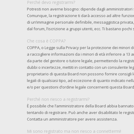
Perché devo registrarmi?
Potresti non averne bisogno: dipende dagli amministratori 
Comunque, la registrazione ti darà accesso ad altre funzioni
di un’immagine personale definibile, messaggistica privata, 
dal forum, l’iscrizione a gruppi utenti, ecc. Ti bastano pochi
Che cosa è COPPA?
COPPA, o Legge sulla Privacy per la protezione dei minori de
a raccogliere informazioni da i minori di età inferiore a 13 
da parte del genitore o tutore legale, permettendo la regist
dubbi o incertezze, mettiti in contatto con un consulente l
proprietario di questa Board non possono fornire consigli l
legali di qualsiasi tipo, ad eccezione di quanto indicato n
e/o per questioni d’ordine legale concernenti questa Board
Perché non riesco a registrarmi?
È possibile che l’amministratore della Board abbia bannato i
tentando di registrare. Può anche aver disabilitato le registr
Contatta un amministratore per avere assistenza.
Mi sono registrato ma non riesco a connettermi!