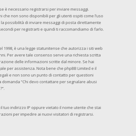
se è necessario registrarsi per inviare messaggi.
 che non sono disponibili per gli utenti ospiti come l’uso
la possibilità di inviare messaggi di posta direttamente
 secondi per registrarti e quindi ti raccomandiamo di farlo.
l 1998, è una legge statunitense che autorizza i siti web
anni. Per avere tale consenso serve una richiesta scritta
razione delle informazioni scritte dal minore. Se hai
egale per assistenza. Nota bene che phpBB Limited e il
egali e non sono un punto di contatto per questioni
ella domanda “Chi devo contattare per segnalare abusi
?”.
l tuo indirizzo IP oppure vietato il nome utente che stai
azioni per impedire ai nuovi visitatori di registrarsi.