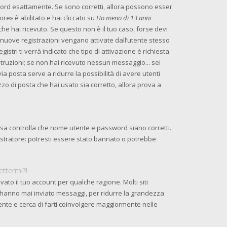
word esattamente. Se sono corretti, allora possono esser
re» è abilitato e hai cliccato su
Ho meno di 13 anni
 che hai ricevuto. Se questo non è il tuo caso, forse devi
e nuove registrazioni vengano attivate dall’utente stesso
istri ti verrà indicato che tipo di attivazione è richiesta.
istruzioni; se non hai ricevuto nessun messaggio... sei
 via posta serve a ridurre la possibilità di avere utenti
zzo di posta che hai usato sia corretto, allora prova a
osa controlla che nome utente e password siano corretti.
nistratore: potresti essere stato bannato o potrebbe
ettermi?!
ato il tuo account per qualche ragione. Molti siti
 hanno mai inviato messaggi, per ridurre la grandezza
ente e cerca di farti coinvolgere maggiormente nelle