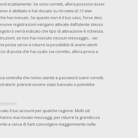
word esattamente. Se sono corretti, allora possono esser
re» è abilitato e hai cliccato su
Ho meno di 13 anni
 che hai ricevuto. Se questo non è il tuo caso, forse devi
e nuove registrazioni vengano attivate dall’utente stesso
istri ti verrà indicato che tipo di attivazione è richiesta.
istruzioni; se non hai ricevuto nessun messaggio... sei
 via posta serve a ridurre la possibilità di avere utenti
zzo di posta che hai usato sia corretto, allora prova a
osa controlla che nome utente e password siano corretti.
nistratore: potresti essere stato bannato o potrebbe
ettermi?!
ato il tuo account per qualche ragione. Molti siti
 hanno mai inviato messaggi, per ridurre la grandezza
ente e cerca di farti coinvolgere maggiormente nelle