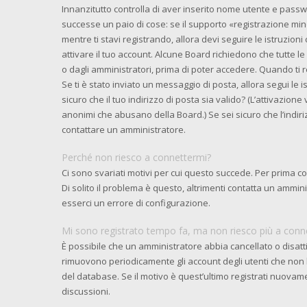
Innanzitutto controlla di aver inserito nome utente e pass
successe un paio di cose: se il supporto «registrazione mino
mentre ti stavi registrando, allora devi seguire le istruzioni
attivare il tuo account. Alcune Board richiedono che tutte l
o dagli amministratori, prima di poter accedere. Quando ti reg
Se ti è stato inviato un messaggio di posta, allora segui le 
sicuro che il tuo indirizzo di posta sia valido? (L’attivazione
anonimi che abusano della Board.) Se sei sicuro che l’indiri
contattare un amministratore.
Perché non riesco a connettermi?
Ci sono svariati motivi per cui questo succede. Per prima c
Di solito il problema è questo, altrimenti contatta un ammi
esserci un errore di configurazione.
Mi sono registrato tempo fa, ma non riesco più a conn
È possibile che un amministratore abbia cancellato o disattiv
rimuovono periodicamente gli account degli utenti che non
del database. Se il motivo è quest’ultimo registrati nuovam
discussioni.