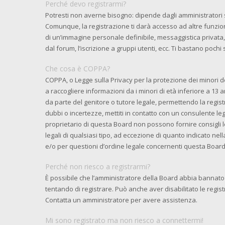
Perché devo registrarmi?
Potresti non averne bisogno: dipende dagli amministratori 
Comunque, la registrazione ti darà accesso ad altre funzioni
di un’immagine personale definibile, messaggistica privata, 
dal forum, l’iscrizione a gruppi utenti, ecc. Ti bastano pochi
Che cosa è COPPA?
COPPA, o Legge sulla Privacy per la protezione dei minori de
a raccogliere informazioni da i minori di età inferiore a 13 
da parte del genitore o tutore legale, permettendo la regist
dubbi o incertezze, mettiti in contatto con un consulente l
proprietario di questa Board non possono fornire consigli l
legali di qualsiasi tipo, ad eccezione di quanto indicato n
e/o per questioni d’ordine legale concernenti questa Board
Perché non riesco a registrarmi?
È possibile che l’amministratore della Board abbia bannato i
tentando di registrare. Può anche aver disabilitato le registr
Contatta un amministratore per avere assistenza.
Mi sono registrato ma non riesco a connettermi!