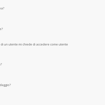
nea?
e?
a di un utente mi chiede di accedere come utente
m?
ndaggio?