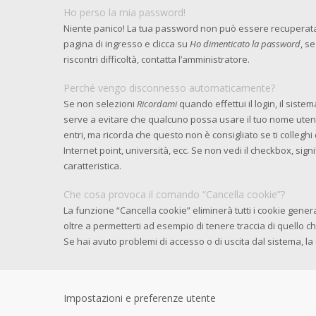
Ho perso la mia password!
Niente panico! La tua password non può essere recuperata,
pagina di ingresso e clicca su
Ho dimenticato la password
, s
riscontri difficoltà, contatta l’amministratore.
Perché vengo disconnesso automaticamente?
Se non selezioni
Ricordami
quando effettui il login, il sist
serve a evitare che qualcuno possa usare il tuo nome ute
entri, ma ricorda che questo non è consigliato se ti colleghi 
Internet point, università, ecc. Se non vedi il checkbox, sig
caratteristica.
Che cosa provoca il comando “Cancella cookie”?
La funzione “Cancella cookie” eliminerà tutti i cookie gen
oltre a permetterti ad esempio di tenere traccia di quello ch
Se hai avuto problemi di accesso o di uscita dal sistema, la 
Impostazioni e preferenze utente