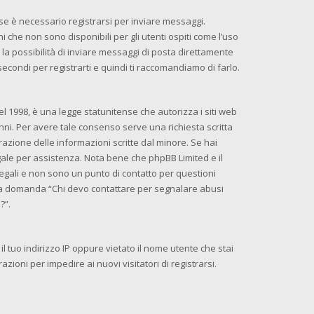
se è necessario registrarsi per inviare messaggi.
 che non sono disponibili per gli utenti ospiti come l’uso
la possibilità di inviare messaggi di posta direttamente
 secondi per registrarti e quindi ti raccomandiamo di farlo.
l 1998, è una legge statunitense che autorizza i siti web
anni. Per avere tale consenso serve una richiesta scritta
razione delle informazioni scritte dal minore. Se hai
egale per assistenza. Nota bene che phpBB Limited e il
egali e non sono un punto di contatto per questioni
ella domanda “Chi devo contattare per segnalare abusi
?”.
l tuo indirizzo IP oppure vietato il nome utente che stai
azioni per impedire ai nuovi visitatori di registrarsi.