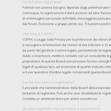
Perché devo registrarmi?
Potresti non averne bisogno: dipende dagli amministratori 
Comunque, la registrazione ti darà accesso ad altre funzioni
di un’immagine personale definibile, messaggistica privata, 
dal forum, l’iscrizione a gruppi utenti, ecc. Ti bastano pochi
Che cosa è COPPA?
COPPA, o Legge sulla Privacy per la protezione dei minori de
a raccogliere informazioni da i minori di età inferiore a 13 
da parte del genitore o tutore legale, permettendo la regist
dubbi o incertezze, mettiti in contatto con un consulente l
proprietario di questa Board non possono fornire consigli l
legali di qualsiasi tipo, ad eccezione di quanto indicato n
e/o per questioni d’ordine legale concernenti questa Board
Perché non riesco a registrarmi?
È possibile che l’amministratore della Board abbia bannato i
tentando di registrare. Può anche aver disabilitato le registr
Contatta un amministratore per avere assistenza.
Mi sono registrato ma non riesco a connettermi!