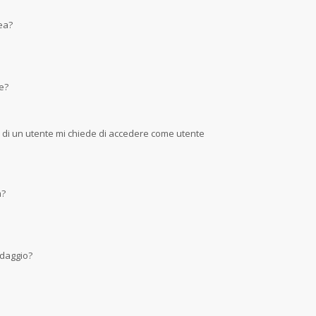
nea?
e?
a di un utente mi chiede di accedere come utente
m?
ndaggio?