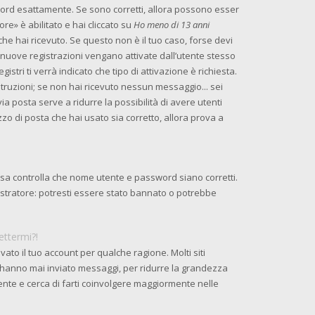
word esattamente. Se sono corretti, allora possono esser
re» è abilitato e hai cliccato su
Ho meno di 13 anni
 che hai ricevuto. Se questo non è il tuo caso, forse devi
e nuove registrazioni vengano attivate dall’utente stesso
istri ti verrà indicato che tipo di attivazione è richiesta.
istruzioni; se non hai ricevuto nessun messaggio... sei
 via posta serve a ridurre la possibilità di avere utenti
zzo di posta che hai usato sia corretto, allora prova a
osa controlla che nome utente e password siano corretti.
nistratore: potresti essere stato bannato o potrebbe
ettermi?!
ato il tuo account per qualche ragione. Molti siti
 hanno mai inviato messaggi, per ridurre la grandezza
ente e cerca di farti coinvolgere maggiormente nelle