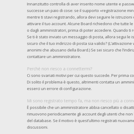
Innanzitutto controlla di aver inserito nome utente e pass
successe un paio di cose: se il supporto «registrazione mino
mentre ti stavi registrando, allora devi seguire le istruzioni
attivare il tuo account. Alcune Board richiedono che tutte l
o dagli amministratori, prima di poter accedere. Quando ti reg
Se ti è stato inviato un messaggio di posta, allora segui le 
sicuro che il tuo indirizzo di posta sia valido? (L’attivazione
anonimi che abusano della Board.) Se sei sicuro che l’indiri
contattare un amministratore.
Perché non riesco a connettermi?
Ci sono svariati motivi per cui questo succede. Per prima c
Di solito il problema è questo, altrimenti contatta un ammi
esserci un errore di configurazione.
Mi sono registrato tempo fa, ma non riesco più a conn
È possibile che un amministratore abbia cancellato o disattiv
rimuovono periodicamente gli account degli utenti che non
del database. Se il motivo è quest’ultimo registrati nuovam
discussioni.