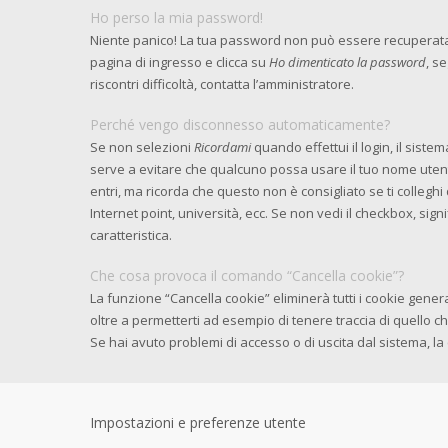
Ho perso la mia password!
Niente panico! La tua password non può essere recuperata,
pagina di ingresso e clicca su
Ho dimenticato la password
, s
riscontri difficoltà, contatta l’amministratore.
Perché vengo disconnesso automaticamente?
Se non selezioni
Ricordami
quando effettui il login, il sist
serve a evitare che qualcuno possa usare il tuo nome ute
entri, ma ricorda che questo non è consigliato se ti colleghi 
Internet point, università, ecc. Se non vedi il checkbox, sig
caratteristica.
Che cosa provoca il comando “Cancella cookie”?
La funzione “Cancella cookie” eliminerà tutti i cookie gen
oltre a permetterti ad esempio di tenere traccia di quello ch
Se hai avuto problemi di accesso o di uscita dal sistema, la 
Impostazioni e preferenze utente