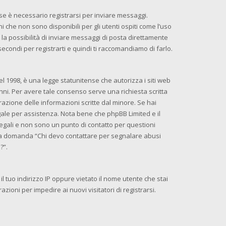
se è necessario registrarsi per inviare messaggi.
 che non sono disponibili per gli utenti ospiti come l’uso
la possibilità di inviare messaggi di posta direttamente
 secondi per registrarti e quindi ti raccomandiamo di farlo.
l 1998, è una legge statunitense che autorizza i siti web
anni. Per avere tale consenso serve una richiesta scritta
razione delle informazioni scritte dal minore. Se hai
egale per assistenza. Nota bene che phpBB Limited e il
egali e non sono un punto di contatto per questioni
ella domanda “Chi devo contattare per segnalare abusi
?”.
l tuo indirizzo IP oppure vietato il nome utente che stai
azioni per impedire ai nuovi visitatori di registrarsi.