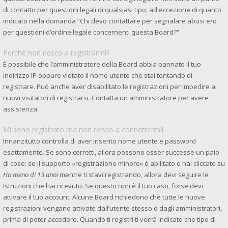
di contatto per questioni legali di qualsiasi tipo, ad eccezione di quanto
indicato nella domanda “Chi devo contattare per segnalare abusi e/o
per questioni d’ordine legale concernenti questa Board?”.
Perché non riesco a registrarmi?
È possibile che l’amministratore della Board abbia bannato il tuo
indirizzo IP oppure vietato il nome utente che stai tentando di
registrare. Può anche aver disabilitato le registrazioni per impedire ai
nuovi visitatori di registrarsi. Contatta un amministratore per avere
assistenza.
Mi sono registrato ma non riesco a connettermi!
Innanzitutto controlla di aver inserito nome utente e password
esattamente. Se sono corretti, allora possono esser successe un paio
di cose: se il supporto «registrazione minore» è abilitato e hai cliccato su
Ho meno di 13 anni
mentre ti stavi registrando, allora devi seguire le
istruzioni che hai ricevuto. Se questo non è il tuo caso, forse devi
attivare il tuo account. Alcune Board richiedono che tutte le nuove
registrazioni vengano attivate dall’utente stesso o dagli amministratori,
prima di poter accedere. Quando ti registri ti verrà indicato che tipo di