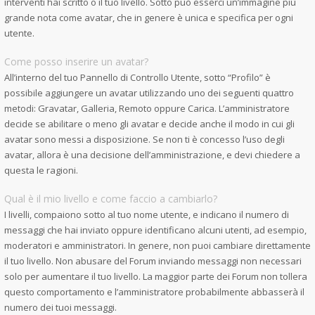
interventi hai scritto o il tuo livello. Sotto può esserci un’immagine più
grande nota come avatar, che in genere è unica e specifica per ogni
utente.
Come posso inserire un avatar?
All’interno del tuo Pannello di Controllo Utente, sotto “Profilo” è
possibile aggiungere un avatar utilizzando uno dei seguenti quattro
metodi: Gravatar, Galleria, Remoto oppure Carica. L’amministratore
decide se abilitare o meno gli avatar e decide anche il modo in cui gli
avatar sono messi a disposizione. Se non ti è concesso l’uso degli
avatar, allora è una decisione dell’amministrazione, e devi chiedere a
questa le ragioni.
Qual è il mio livello e come faccio a cambiarlo?
I livelli, compaiono sotto al tuo nome utente, e indicano il numero di
messaggi che hai inviato oppure identificano alcuni utenti, ad esempio,
moderatori e amministratori. In genere, non puoi cambiare direttamente
il tuo livello. Non abusare del Forum inviando messaggi non necessari
solo per aumentare il tuo livello. La maggior parte dei Forum non tollera
questo comportamento e l’amministratore probabilmente abbasserà il
numero dei tuoi messaggi.