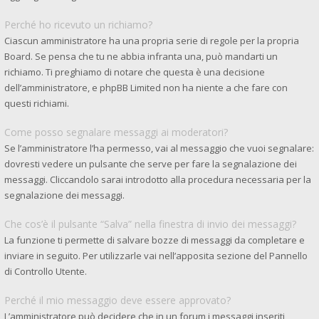
Perché ho ricevuto un richiamo?
Ciascun amministratore ha una propria serie di regole per la propria
Board. Se pensa che tu ne abbia infranta una, può mandarti un
richiamo. Ti preghiamo di notare che questa è una decisione
dell’amministratore, e phpBB Limited non ha niente a che fare con
questi richiami.
Come posso segnalare messaggi ai moderatori?
Se l’amministratore l’ha permesso, vai al messaggio che vuoi segnalare:
dovresti vedere un pulsante che serve per fare la segnalazione dei
messaggi. Cliccandolo sarai introdotto alla procedura necessaria per la
segnalazione dei messaggi.
Che cos’è il pulsante “Salva” nella finestra di invio dei messaggi?
La funzione ti permette di salvare bozze di messaggi da completare e
inviare in seguito. Per utilizzarle vai nell’apposita sezione del Pannello
di Controllo Utente.
Perché il mio messaggio deve essere approvato?
L’amministratore può decidere che in un forum i messaggi inseriti