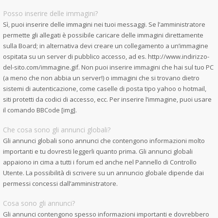
Posso inserire delle immagini?
Sì, puoi inserire delle immagini nei tuoi messaggi. Se l’amministratore
permette gli allegati è possibile caricare delle immagini direttamente
sulla Board; in alternativa devi creare un collegamento a un’immagine
ospitata su un server di pubblico accesso, ad es. http://www.indirizzo-
del-sito.com/immagine.gif. Non puoi inserire immagini che hai sul tuo PC
(a meno che non abbia un server!) o immagini che si trovano dietro
sistemi di autenticazione, come caselle di posta tipo yahoo o hotmail,
siti protetti da codici di accesso, ecc. Per inserire l’immagine, puoi usare
il comando BBCode [img].
Che cosa sono gli annunci globali?
Gli annunci globali sono annunci che contengono informazioni molto
importanti e tu dovresti leggerli quanto prima. Gli annunci globali
appaiono in cima a tutti i forum ed anche nel Pannello di Controllo
Utente. La possibilità di scrivere su un annuncio globale dipende dai
permessi concessi dall’amministratore.
Cosa sono gli annunci?
Gli annunci contengono spesso informazioni importanti e dovrebbero