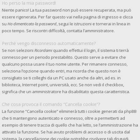
Ho perso la mia password!
Niente panico! La tua password non può essere recuperata, ma può
essere rigenerata. Per far questo vai nella pagina di ingresso e clicca
su
Ho dimenticato la password
, segui le istruzioni e tornerai in linea in
poco tempo. Se riscontri difficoltà, contatta l’amministratore.
Perché vengo disconnesso automaticamente?
Se non selezioni
Ricordami
quando effettui il login, il sistema ti terrà
connesso per un periodo prestabilito. Questo serve a evitare che
qualcuno possa usare il tuo nome utente. Per rimanere connesso,
seleziona l’opzione quando entri, ma ricorda che questo non è
consigliato se ti colleghi da un PC usato anche da altri, ad es. in
biblioteca, Internet point, università, ecc. Se non vedi il checkbox,
significa che un amministratore ha disabilitato questa caratteristica.
Che cosa provoca il comando “Cancella cookie”?
La funzione “Cancella cookie” eliminerà tutti i cookie generati da phpBB
che ti mantengono autenticato e connesso, oltre a permetterti ad
esempio di tenere traccia di quello che hai letto, se l’amministrazione ha
attivato la funzione. Se hai avuto problemi di accesso o di uscita dal
sistema, la cancellazione dei cookie potrebbe risolvere tali disguidi.