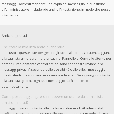
messaggi. Dovresti mandare una copia del messaggio in questione
all’amministratore, includendo anche l’intestazione, in modo che possa
intervenire.
Amici e ignorati
Che cos’è la mia lista amici e ignorati?
Puoi usare queste liste per gestire gli iscritti al Forum. Gli utenti aggiunti
alla tua lista amici saranno elencati nel Pannello di Controllo Utente per
poter più rapidamente controllare se sono connessi e inviare loro
messaggi privati. A seconda delle possibilità dello stile, i messaggi di
questi utenti possono anche essere evidenziati. Se aggiungi un utente
alla tua lista ignorati, ogni suo messaggio sarà nascosto
automaticamente.
Come posso aggiungere o rimuovere un utente dalla mia lista
amici o ignorati?
Puoi aggiungere un utente alla tua lista in due modi. All’interno del
profilo di ciascun utente, c’è un collegamento per aggiungerlo alla tua