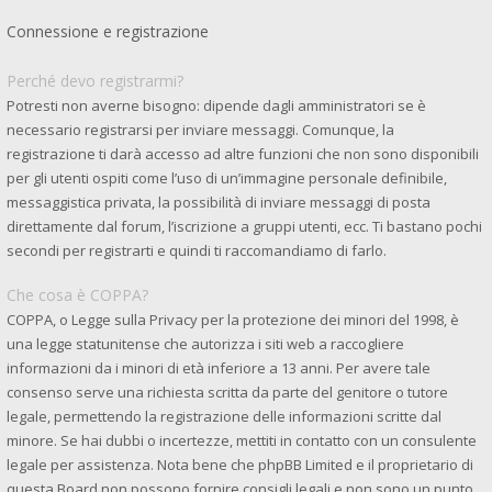
Connessione e registrazione
Perché devo registrarmi?
Potresti non averne bisogno: dipende dagli amministratori se è
necessario registrarsi per inviare messaggi. Comunque, la
registrazione ti darà accesso ad altre funzioni che non sono disponibili
per gli utenti ospiti come l’uso di un’immagine personale definibile,
messaggistica privata, la possibilità di inviare messaggi di posta
direttamente dal forum, l’iscrizione a gruppi utenti, ecc. Ti bastano pochi
secondi per registrarti e quindi ti raccomandiamo di farlo.
Che cosa è COPPA?
COPPA, o Legge sulla Privacy per la protezione dei minori del 1998, è
una legge statunitense che autorizza i siti web a raccogliere
informazioni da i minori di età inferiore a 13 anni. Per avere tale
consenso serve una richiesta scritta da parte del genitore o tutore
legale, permettendo la registrazione delle informazioni scritte dal
minore. Se hai dubbi o incertezze, mettiti in contatto con un consulente
legale per assistenza. Nota bene che phpBB Limited e il proprietario di
questa Board non possono fornire consigli legali e non sono un punto