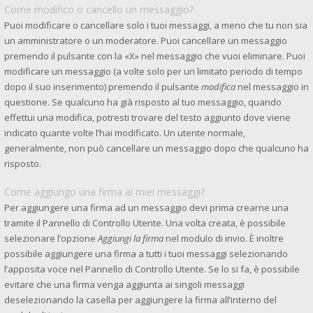
Come modifico o cancello un messaggio?
Puoi modificare o cancellare solo i tuoi messaggi, a meno che tu non sia
un amministratore o un moderatore. Puoi cancellare un messaggio
premendo il pulsante con la «X» nel messaggio che vuoi eliminare. Puoi
modificare un messaggio (a volte solo per un limitato periodo di tempo
dopo il suo inserimento) premendo il pulsante
modifica
nel messaggio in
questione. Se qualcuno ha già risposto al tuo messaggio, quando
effettui una modifica, potresti trovare del testo aggiunto dove viene
indicato quante volte l’hai modificato. Un utente normale,
generalmente, non può cancellare un messaggio dopo che qualcuno ha
risposto.
Come aggiungo una firma ai miei messaggi?
Per aggiungere una firma ad un messaggio devi prima crearne una
tramite il Pannello di Controllo Utente. Una volta creata, è possibile
selezionare l’opzione
Aggiungi la firma
nel modulo di invio. È inoltre
possibile aggiungere una firma a tutti i tuoi messaggi selezionando
l’apposita voce nel Pannello di Controllo Utente. Se lo si fa, è possibile
evitare che una firma venga aggiunta ai singoli messaggi
deselezionando la casella per aggiungere la firma all’interno del