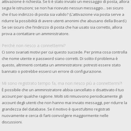
attivazione è richiesta. Se ti è stato inviato un messaggio di posta, allora
segui le istruzioni; se non hai ricevuto nessun messaggio... sei sicuro
che il tuo indirizzo di posta sia valido? (L’attivazione via posta serve a
ridurre la possibilità di avere utenti anonimi che abusano della Board.)
Se sei sicuro che l’indirizzo di posta che hai usato sia corretto, allora
prova a contattare un amministratore.
Perché non riesco a connettermi?
Ci sono svariati motivi per cui questo succede. Per prima cosa controlla
che nome utente e password siano corretti. Di solito il problema è
questo, altrimenti contatta un amministratore: potresti essere stato
bannato o potrebbe esserci un errore di configurazione.
Mi sono registrato tempo fa, ma non riesco più a connettermi?!
È possibile che un amministratore abbia cancellato o disattivato il tuo
account per qualche ragione. Molti siti rimuovono periodicamente gli
account degli utenti che non hanno mai inviato messaggi, per ridurre la
grandezza del database. Se il motivo è quest’ultimo registrati
nuovamente e cerca di farti coinvolgere maggiormente nelle
discussioni.