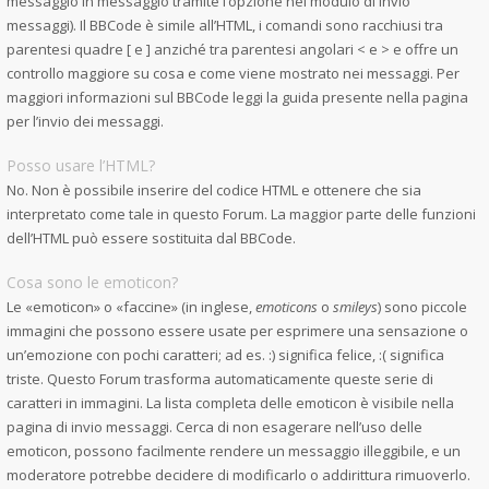
messaggio in messaggio tramite l’opzione nel modulo di invio
messaggi). Il BBCode è simile all’HTML, i comandi sono racchiusi tra
parentesi quadre [ e ] anziché tra parentesi angolari < e > e offre un
controllo maggiore su cosa e come viene mostrato nei messaggi. Per
maggiori informazioni sul BBCode leggi la guida presente nella pagina
per l’invio dei messaggi.
Posso usare l’HTML?
No. Non è possibile inserire del codice HTML e ottenere che sia
interpretato come tale in questo Forum. La maggior parte delle funzioni
dell’HTML può essere sostituita dal BBCode.
Cosa sono le emoticon?
Le «emoticon» o «faccine» (in inglese,
emoticons
o
smileys
) sono piccole
immagini che possono essere usate per esprimere una sensazione o
un’emozione con pochi caratteri; ad es. :) significa felice, :( significa
triste. Questo Forum trasforma automaticamente queste serie di
caratteri in immagini. La lista completa delle emoticon è visibile nella
pagina di invio messaggi. Cerca di non esagerare nell’uso delle
emoticon, possono facilmente rendere un messaggio illeggibile, e un
moderatore potrebbe decidere di modificarlo o addirittura rimuoverlo.