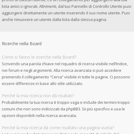
lista amici o ignorati. Altrimenti, dal tuo Pannello di Controllo Utente puoi
aggiungere direttamente un utente inserendo il suo nome utente. Puoi
anche rimuovere un utente dalla lista dalla stessa pagina.
Ricerche nella Board
Come si fanno le ricerche nella Board?
Scrivendo una parola chiave nel riquadro di ricerca visibile nell’Indice,
nei forum e negli argomenti. Alla ricerca avanzata si può accedere
premendo il collegamento “Cerca” visibile in tutte le pagine. Ci possono
essere differenze in base allo stile utilizzato.
Perché la mia ricerca non dà risultati?
Probabilmente la tua ricerca è troppo vaga e include dei termini troppo
comuni che non sono indicizzati da phpBB3. Sii più specifico e usa le
opzioni disponibili nella ricerca avanzata.
Perché la mia ricerca dà come risultato una pagina vuota?