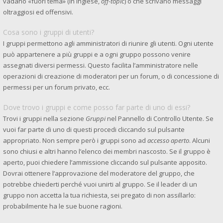
vadano «fuori tema» (in inglese,
off-topic
) o che scrivano messaggi
oltraggiosi ed offensivi.
Cosa sono i gruppi di utenti?
I gruppi permettono agli amministratori di riunire gli utenti. Ogni utente
può appartenere a più gruppi e a ogni gruppo possono venire
assegnati diversi permessi. Questo facilita l’amministratore nelle
operazioni di creazione di moderatori per un forum, o di concessione di
permessi per un forum privato, ecc.
Dove trovo i gruppi e come posso far parte di uno di essi?
Trovi i gruppi nella sezione
Gruppi
nel Pannello di Controllo Utente. Se
vuoi far parte di uno di questi procedi cliccando sul pulsante
appropriato. Non sempre però i gruppi sono ad
accesso aperto
. Alcuni
sono chiusi e altri hanno l’elenco dei membri nascosto. Se il gruppo è
aperto, puoi chiedere l’ammissione cliccando sul pulsante apposito.
Dovrai ottenere l’approvazione del moderatore del gruppo, che
potrebbe chiederti perché vuoi unirti al gruppo. Se il leader di un
gruppo non accetta la tua richiesta, sei pregato di non assillarlo:
probabilmente ha le sue buone ragioni.