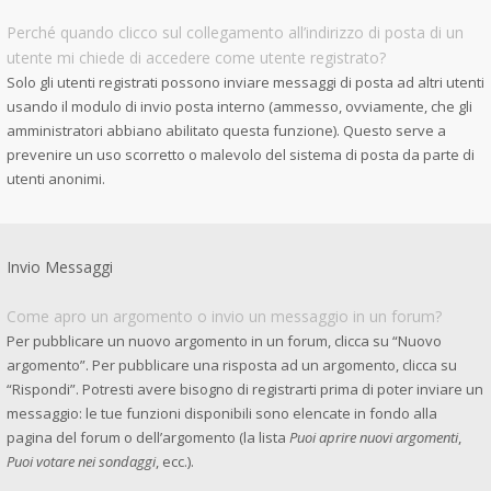
Perché quando clicco sul collegamento all’indirizzo di posta di un
utente mi chiede di accedere come utente registrato?
Solo gli utenti registrati possono inviare messaggi di posta ad altri utenti
usando il modulo di invio posta interno (ammesso, ovviamente, che gli
amministratori abbiano abilitato questa funzione). Questo serve a
prevenire un uso scorretto o malevolo del sistema di posta da parte di
utenti anonimi.
Invio Messaggi
Come apro un argomento o invio un messaggio in un forum?
Per pubblicare un nuovo argomento in un forum, clicca su “Nuovo
argomento”. Per pubblicare una risposta ad un argomento, clicca su
“Rispondi”. Potresti avere bisogno di registrarti prima di poter inviare un
messaggio: le tue funzioni disponibili sono elencate in fondo alla
pagina del forum o dell’argomento (la lista
Puoi aprire nuovi argomenti
,
Puoi votare nei sondaggi
, ecc.).