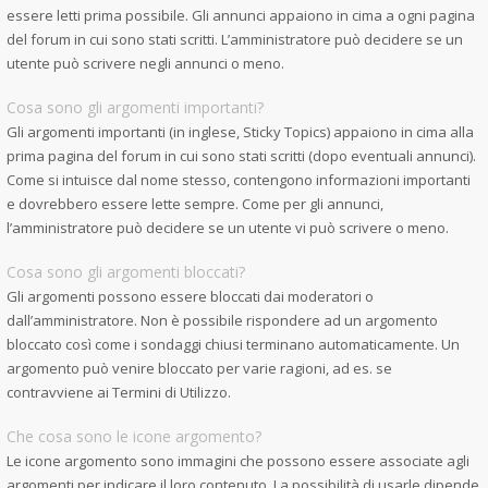
essere letti prima possibile. Gli annunci appaiono in cima a ogni pagina
del forum in cui sono stati scritti. L’amministratore può decidere se un
utente può scrivere negli annunci o meno.
Cosa sono gli argomenti importanti?
Gli argomenti importanti (in inglese, Sticky Topics) appaiono in cima alla
prima pagina del forum in cui sono stati scritti (dopo eventuali annunci).
Come si intuisce dal nome stesso, contengono informazioni importanti
e dovrebbero essere lette sempre. Come per gli annunci,
l’amministratore può decidere se un utente vi può scrivere o meno.
Cosa sono gli argomenti bloccati?
Gli argomenti possono essere bloccati dai moderatori o
dall’amministratore. Non è possibile rispondere ad un argomento
bloccato così come i sondaggi chiusi terminano automaticamente. Un
argomento può venire bloccato per varie ragioni, ad es. se
contravviene ai Termini di Utilizzo.
Che cosa sono le icone argomento?
Le icone argomento sono immagini che possono essere associate agli
argomenti per indicare il loro contenuto. La possibilità di usarle dipende