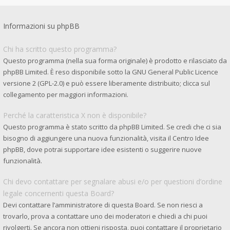
Informazioni su phpBB
Chi ha scritto questo programma?
Questo programma (nella sua forma originale) è prodotto e rilasciato da
phpBB Limited
. È reso disponibile sotto la GNU General Public Licence
versione 2 (GPL-2.0) e può essere liberamente distribuito; clicca sul
collegamento per maggiori informazioni.
Perché la caratteristica X non è disponibile?
Questo programma è stato scritto da phpBB Limited. Se credi che ci sia
bisogno di aggiungere una nuova funzionalità, visita il
Centro Idee
phpBB
, dove potrai supportare idee esistenti o suggerire nuove
funzionalità.
Chi devo contattare per segnalare abusi e/o per questioni d’ordine
legale concernenti questa Board?
Devi contattare l’amministratore di questa Board. Se non riesci a
trovarlo, prova a contattare uno dei moderatori e chiedi a chi puoi
rivolgerti. Se ancora non ottieni risposta, puoi contattare il proprietario