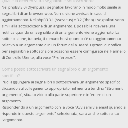
Qual è la differenza fra segnalibri e sottoscrizioni?
Nel phpBB 3.0 (Olympus), i segnalibri lavorano in modo molto simile ai
segnalibri di un browser web. Non si viene avvisati in caso di
aggiornamento. Nel phpBB 3.1 (Ascraeus) e 3.2 (Rhea), i segnalibri sono
simili alla sottoscrizione di un argomento. È possibile ricevere una
notifica quando un segnalibro di un argomento viene aggiornato. La
sottoscrizione, tuttavia, ti comunicherà quando c’è un aggiornamento
relativo a un argomento o in un forum della Board. Opzioni di notifica
per segnalibri e sottoscrizioni possono essere configurate nel Pannello
di Controllo Utente, alla voce “Preferenze”.
Come posso sottoscrivere un segnalibro o un argomento
specifico?
Puoi aggiungere ai segnalibri o sottoscrivere un argomento specifico
cliccando sul collegamento appropriato nel menu a tendina “Strumenti
argomento”, situato vicino alla parte superiore e inferiore di un
argomento.
Rispondendo a un argomento con la voce “Avvisami via email quando si
risponde in questo argomento” selezionata, sarà anche sottoscritto
l’argomento.