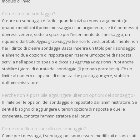
modulo di invio.
Come creo un sondaggio?
Creare un sondaggio è facile: quando inizi un nuovo argomento (o
quando modifichi il primo messaggio di un argomento, se ti è permesso)
dovresti vedere, sotto lo spazio per l’inserimento del messaggio, un
riquadro dal titolo
Aggiungi sondaggio
(se non lo vedi, probabilmente non
hai il diritto di creare sondaggi). Basta inserire un titolo per il sondaggio
e almeno due opzioni di risposta (per inserire un’opzione di risposta,
scrivila nell’apposito spazio e clicca su
Aggiungi un’opzione
). Puoi anche
stabilire i giorni di durata del sondaggio (0 per non porre limiti). C’è un
limite al numero di opzioni di risposta che puoi aggiungere, stabilito
dall’amministratore.
Perché non è possibile aggiungere ulteriori opzioni del sondaggio?
Il limite per le opzioni del sondaggio è impostato dall’amministratore. Se
senti il bisogno di aggiungere ulteriori opzioni di risposta a quelle
consentite, contatta l’amministratore del Forum.
Come modifico o cancello un sondaggio?
Come per i messaggi, i sondaggi possono essere modificati e cancellati