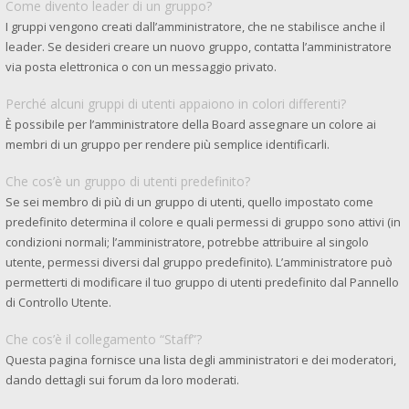
Come divento leader di un gruppo?
I gruppi vengono creati dall’amministratore, che ne stabilisce anche il
leader. Se desideri creare un nuovo gruppo, contatta l’amministratore
via posta elettronica o con un messaggio privato.
Perché alcuni gruppi di utenti appaiono in colori differenti?
È possibile per l’amministratore della Board assegnare un colore ai
membri di un gruppo per rendere più semplice identificarli.
Che cos’è un gruppo di utenti predefinito?
Se sei membro di più di un gruppo di utenti, quello impostato come
predefinito determina il colore e quali permessi di gruppo sono attivi (in
condizioni normali; l’amministratore, potrebbe attribuire al singolo
utente, permessi diversi dal gruppo predefinito). L’amministratore può
permetterti di modificare il tuo gruppo di utenti predefinito dal Pannello
di Controllo Utente.
Che cos’è il collegamento “Staff”?
Questa pagina fornisce una lista degli amministratori e dei moderatori,
dando dettagli sui forum da loro moderati.