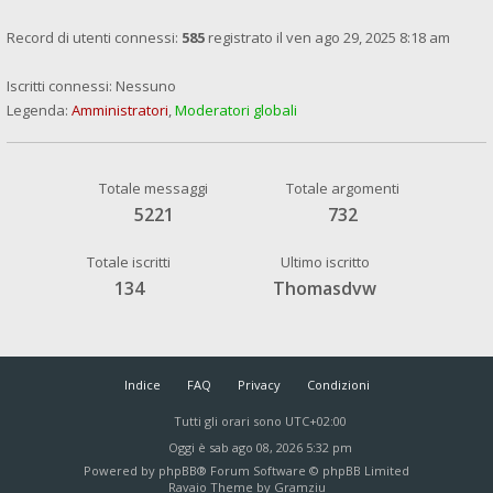
Record di utenti connessi:
585
registrato il ven ago 29, 2025 8:18 am
Iscritti connessi: Nessuno
Legenda:
Amministratori
,
Moderatori globali
Totale messaggi
Totale argomenti
5221
732
Totale iscritti
Ultimo iscritto
134
Thomasdvw
Indice
FAQ
Privacy
Condizioni
Tutti gli orari sono
UTC+02:00
Oggi è sab ago 08, 2026 5:32 pm
Powered by
phpBB
® Forum Software © phpBB Limited
Ravaio Theme by
Gramziu