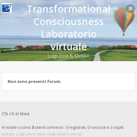
Transformational
Login
Iscriviti
Consciousness
Laboratorio
virtuale
Luigi Zoia & Mekko
Non sono presenti forum.
Chi c’è in linea
In totale ci sono
3
utenti connessi : 0 registrati, 0 nascosti e 3 ospiti
basato sugli utenti attivi negli ultimi 5 minuti