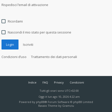
Rispedisci l’email di attivazione
Ricordami
Nascondi il mio stato per questa sessione
Login
Iscriviti
Condizioni d’uso
Trattamento dei dati personali
Indice
FAQ
Privacy
Condizioni
Tutti gli orari sono
UTC+02:00
Oggi è lun ago 10, 2026 4:22 am
Powered by
phpBB
® Forum Software © phpBB Limited
Ravaio Theme by
Gramziu