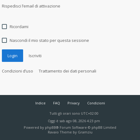
Rispedisci l’email di attivazione
Ricordami
Nascondi il mio stato per questa sessione
Login
Iscriviti
Condizioni d’uso
Trattamento dei dati personali
Indice
FAQ
Privacy
Condizioni
Tutti gli orari sono
UTC+02:00
Oggi è sab ago 08, 2026 4:23 pm
Powered by
phpBB
® Forum Software © phpBB Limited
Ravaio Theme by
Gramziu