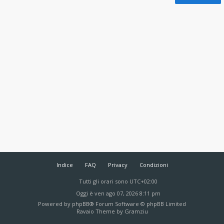
Indice
FAQ
Privacy
Condizioni
Tutti gli orari sono
UTC+02:00
Oggi è ven ago 07, 2026 8:11 pm
Powered by
phpBB
® Forum Software © phpBB Limited
Ravaio Theme by
Gramziu