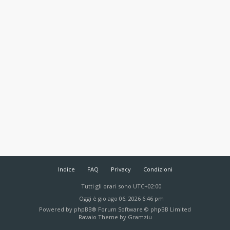
Indice
FAQ
Privacy
Condizioni
Tutti gli orari sono
UTC+02:00
Oggi è gio ago 06, 2026 6:46 pm
Powered by
phpBB
® Forum Software © phpBB Limited
Ravaio Theme by
Gramziu