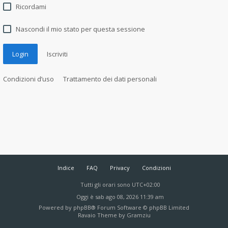
Ricordami
Nascondi il mio stato per questa sessione
Login
Iscriviti
Condizioni d’uso
Trattamento dei dati personali
Indice
FAQ
Privacy
Condizioni
Tutti gli orari sono
UTC+02:00
Oggi è sab ago 08, 2026 11:39 am
Powered by
phpBB
® Forum Software © phpBB Limited
Ravaio Theme by
Gramziu