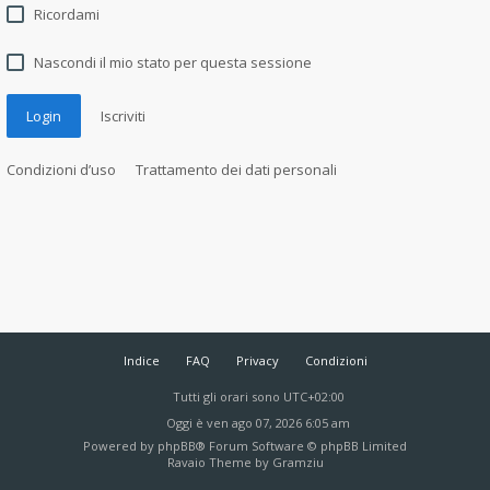
Ricordami
Nascondi il mio stato per questa sessione
Login
Iscriviti
Condizioni d’uso
Trattamento dei dati personali
Indice
FAQ
Privacy
Condizioni
Tutti gli orari sono
UTC+02:00
Oggi è ven ago 07, 2026 6:05 am
Powered by
phpBB
® Forum Software © phpBB Limited
Ravaio Theme by
Gramziu