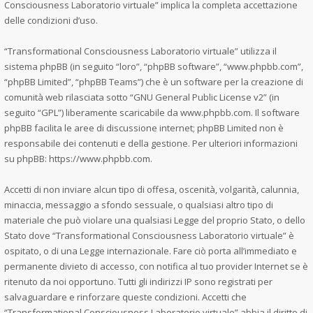
Consciousness Laboratorio virtuale” implica la completa accettazione
delle condizioni d’uso.
“Transformational Consciousness Laboratorio virtuale” utilizza il
sistema phpBB (in seguito “loro”, “phpBB software”, “www.phpbb.com”,
“phpBB Limited”, “phpBB Teams”) che è un software per la creazione di
comunità web rilasciata sotto “
GNU General Public License v2
” (in
seguito “GPL”) liberamente scaricabile da
www.phpbb.com
. Il software
phpBB facilita le aree di discussione internet; phpBB Limited non è
responsabile dei contenuti e della gestione. Per ulteriori informazioni
su phpBB:
https://www.phpbb.com
.
Accetti di non inviare alcun tipo di offesa, oscenità, volgarità, calunnia,
minaccia, messaggio a sfondo sessuale, o qualsiasi altro tipo di
materiale che può violare una qualsiasi Legge del proprio Stato, o dello
Stato dove “Transformational Consciousness Laboratorio virtuale” è
ospitato, o di una Legge internazionale. Fare ciò porta all’immediato e
permanente divieto di accesso, con notifica al tuo provider Internet se è
ritenuto da noi opportuno. Tutti gli indirizzi IP sono registrati per
salvaguardare e rinforzare queste condizioni. Accetti che
“Transformational Consciousness Laboratorio virtuale” abbia il diritto di